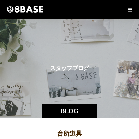
ス
タ
ッ
フ
ブ
ロ
グ
BLOG
台所道具