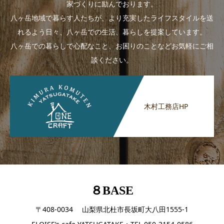
家づくりに励んでおります。
八ヶ岳地域で暮らす人たちが、より充実したライフスタイルを送
れるよう日々、八ヶ岳での生活、暮らしを提案しています。
八ヶ岳での暮らしで心配なこと、お困りのことなどお気軽にご相
談ください。
木村工務店HP
８BASE
〒408-0034 山梨県北杜市長坂町大八田1555-1