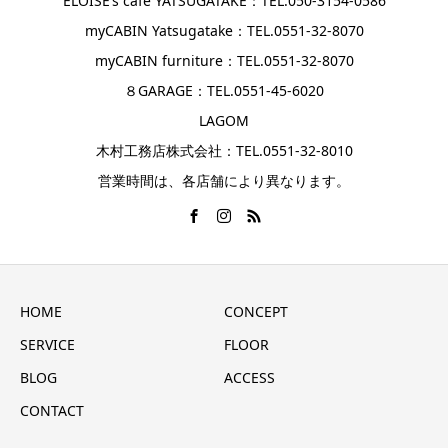
ELOISE’s cafe YATSUGATAKE：TEL.050-3154-0586
myCABIN Yatsugatake：TEL.0551-32-8070
myCABIN furniture：TEL.0551-32-8070
８GARAGE：TEL.0551-45-6020
LAGOM
木村工務店株式会社：TEL.0551-32-8010
営業時間は、各店舗により異なります。
HOME
CONCEPT
SERVICE
FLOOR
BLOG
ACCESS
CONTACT