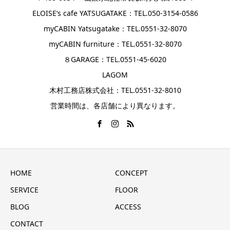
ELOISE’s cafe YATSUGATAKE：TEL.050-3154-0586
myCABIN Yatsugatake：TEL.0551-32-8070
myCABIN furniture：TEL.0551-32-8070
８GARAGE：TEL.0551-45-6020
LAGOM
木村工務店株式会社：TEL.0551-32-8010
営業時間は、各店舗により異なります。
HOME
CONCEPT
SERVICE
FLOOR
BLOG
ACCESS
CONTACT