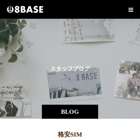
ス
タ
ッ
フ
ブ
ロ
グ
BLOG
格安SIM