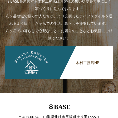
８BASEを運営する木村工務店はお客様の想いや夢を大事に日々
家づくりに励んでおります。
八ヶ岳地域で暮らす人たちが、より充実したライフスタイルを送
れるよう日々、八ヶ岳での生活、暮らしを提案しています。
八ヶ岳での暮らしで心配なこと、お困りのことなどお気軽にご相
談ください。
木村工務店HP
８BASE
〒408-0034 山梨県北杜市長坂町大八田1555-1