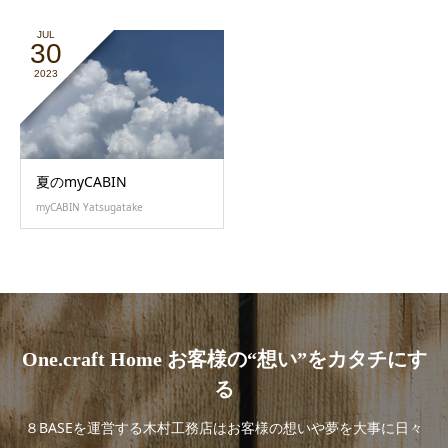
JUL
30
2023
夏のmyCABIN
myCABIN Yatsugatake
One.craft Home お客様の“想い”をカタチにす
る
８BASEを運営する木村工務店はお客様の想いや夢を大事に日々