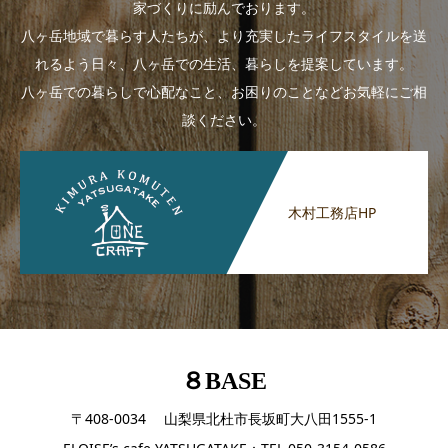
家づくりに励んでおります。
八ヶ岳地域で暮らす人たちが、より充実したライフスタイルを送
れるよう日々、八ヶ岳での生活、暮らしを提案しています。
八ヶ岳での暮らしで心配なこと、お困りのことなどお気軽にご相
談ください。
木村工務店HP
８BASE
〒408-0034 山梨県北杜市長坂町大八田1555-1