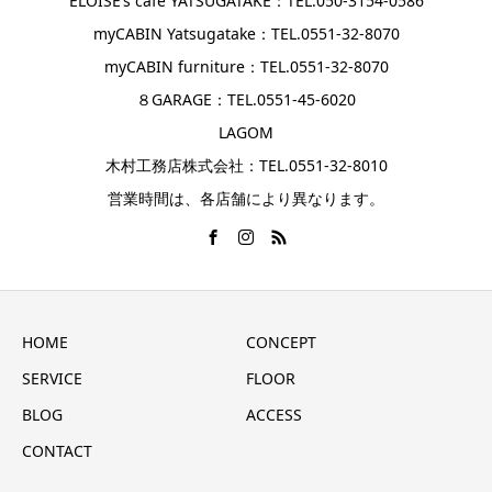
ELOISE’s cafe YATSUGATAKE：TEL.050-3154-0586
myCABIN Yatsugatake：TEL.0551-32-8070
myCABIN furniture：TEL.0551-32-8070
８GARAGE：TEL.0551-45-6020
LAGOM
木村工務店株式会社：TEL.0551-32-8010
営業時間は、各店舗により異なります。
HOME
CONCEPT
SERVICE
FLOOR
BLOG
ACCESS
CONTACT