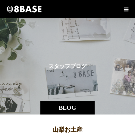
ス
タ
ッ
フ
ブ
ロ
グ
BLOG
山梨お土産