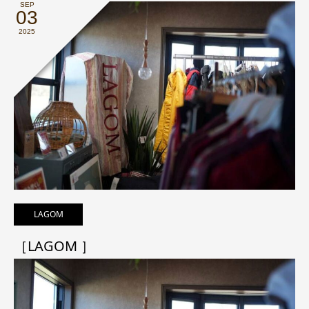
SEP
03
2025
LAGOM
［LAGOM ］