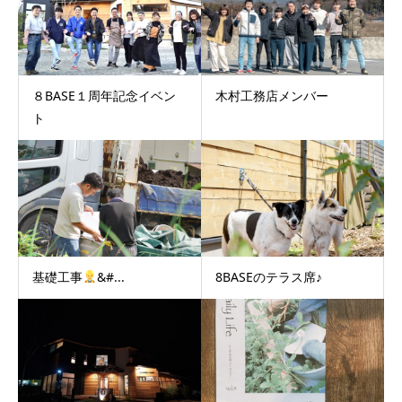
８BASE１周年記念イベン
木村工務店メンバー
ト
基礎工事
‍&#...
8BASEのテラス席♪