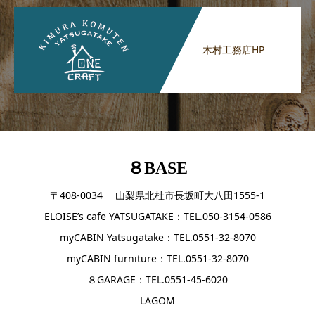
木村工務店HP
８BASE
〒408-0034 山梨県北杜市長坂町大八田1555-1
ELOISE’s cafe YATSUGATAKE：TEL.050-3154-0586
myCABIN Yatsugatake：TEL.0551-32-8070
myCABIN furniture：TEL.0551-32-8070
８GARAGE：TEL.0551-45-6020
LAGOM